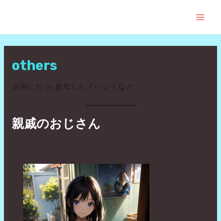
内
MAI
容
を
MEN
ス
キ
others
ッ
プ
企画した or 参加したイベントなど
親戚のおじさん