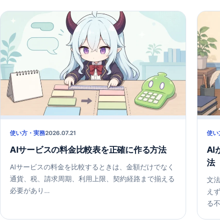
使い方・実務
2026.07.21
使い
AIサービスの料金比較表を正確に作る方法
A
法
AIサービスの料金を比較するときは、金額だけでなく
通貨、税、請求周期、利用上限、契約経路まで揃える
文法
必要があり…
え
る不