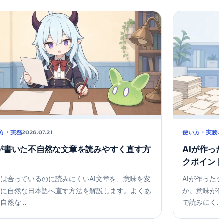
方・実務
2026.07.21
使い方・実務
Iが書いた不自然な文章を読みやすく直す方
AIが作
クポイン
は合っているのに読みにくいAI文章を、意味を変
AIが作っ
ずに自然な日本語へ直す方法を解説します。よくあ
か。意味が
自然な…
で読みにく