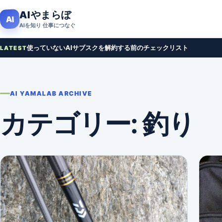
本文へ移動
AIやまらぼ
AI
AIを知り 仕事につなぐ
使っていないAIサブスクを解約する前のチェックリスト
LATEST
AI YAMALAB ARCHIVE
カテゴリー:
釣り