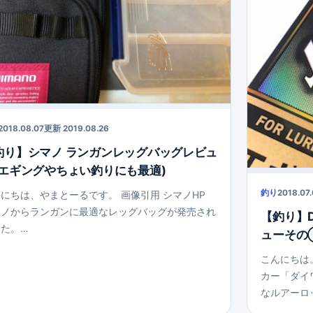
2018.08.07
更新 2019.08.26
釣り】シマノ ランガンレッグバッグレビュ
(エギングやちょい釣りにも最適)
釣り
2018.07
にちは、やまとーるです。 画像引用 シマノHP
マノからランガンに最適なレッグバッグが発売され
【釣り】D
た。…
ューその
こんにちは
カー「ダイ
なルアーロ