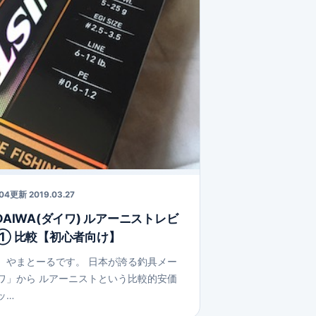
.04
更新 2019.03.27
AIWA(ダイワ) ルアーニストレビ
① 比較【初心者向け】
。やまとーるです。 日本が誇る釣具メー
ワ」から ルアーニストという比較的安価
ッ…