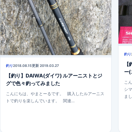
釣り
【
釣り
2018.08.15
更新 2019.03.27
ー
【釣り】DAIWA(ダイワ) ルアーニストとジ
こん
グで色々釣ってみました
シ
こんにちは、やまとーるです。 購入したルアーニス
まし
トで釣りを楽しんでいます。 関連…