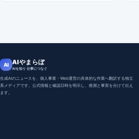
投稿のページ送り
AIやまらぼ
AI
AIを知り 仕事につなぐ
生成AIのニュースを、個人事業・Web運営の具体的な作業へ翻訳する独立
系メディアです。公式情報と確認日時を明示し、推測と事実を分けて伝え
ます。