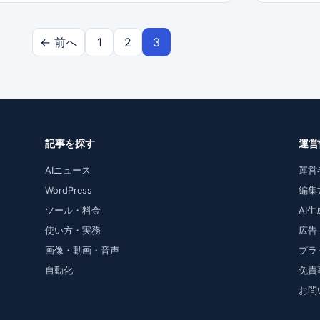
← 前へ
1
2
3
記事を探す
運営
AIニュース
運営
WordPress
編集
ツール・料金
AI
使い方・実務
広告
画像・動画・音声
プラ
自動化
免責
お問