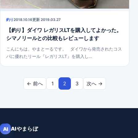
釣り
2018.10.16
更新 2019.03.27
【釣り】ダイワ レガリスLTを購入してよかった。
シマノリールとの比較もレビューします
こんにちは、やまとーるです。 ダイワから発売されたコス
パに優れたリール『レガリスLT』を購入し…
投稿のページ送り
← 前へ
1
2
3
次へ →
AIやまらぼ
AI