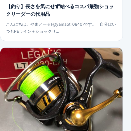
【釣り】長さを気にせず結べるコスパ最強ショッ
クリーダーの代用品
こんにちは。やまとーる(@yamaotll0840)です。 自分はい
つもPEライン＋ショックリ…