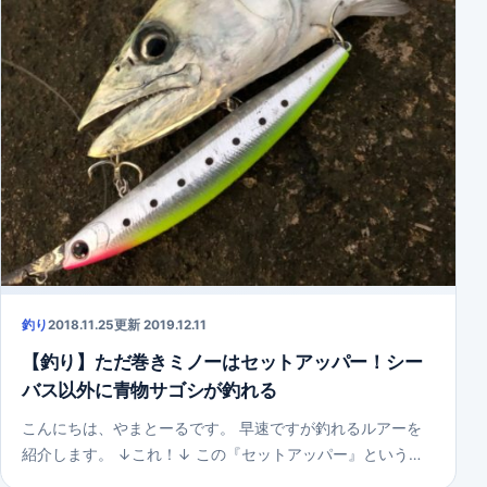
釣り
2018.11.25
更新 2019.12.11
【釣り】ただ巻きミノーはセットアッパー！シー
バス以外に青物サゴシが釣れる
こんにちは、やまとーるです。 早速ですが釣れるルアーを
紹介します。 ↓これ！↓ この『セットアッパー』という…