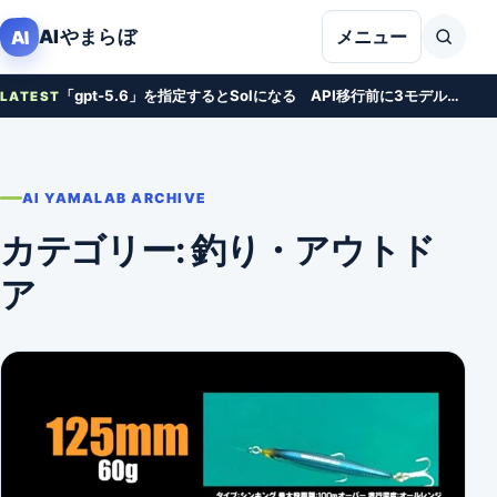
本文へ移動
AIやまらぼ
AI
メニュー
「gpt-5.6」を指定するとSolになる API移行前に3モデルの料金を比べる
LATEST
AI YAMALAB ARCHIVE
カテゴリー:
釣り・アウトド
ア