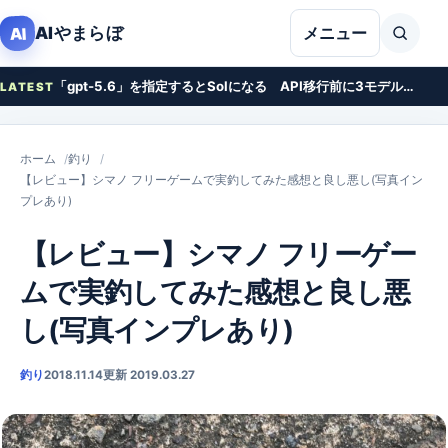
本文へ移動
AIやまらぼ
AI
メニュー
「gpt-5.6」を指定するとSolになる API移行前に3モデルの料金を比べる
LATEST
ホーム
釣り
【レビュー】シマノ フリーゲームで実釣してみた感想と良し悪し(写真イン
プレあり)
【レビュー】シマノ フリーゲー
ムで実釣してみた感想と良し悪
し(写真インプレあり)
釣り
2018.11.14
更新 2019.03.27