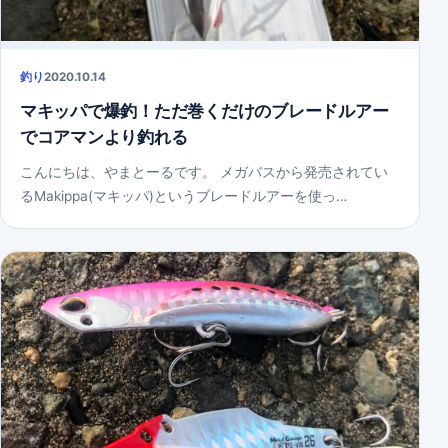
釣り
2020.10.14
マキッパで爆釣！ただ巻くだけのブレードルアー
でコアマンより釣れる
こんにちは、やまとーるです。 メガバスから発売されてい
るMakippa(マキッパ)というブレードルアーを使っ…