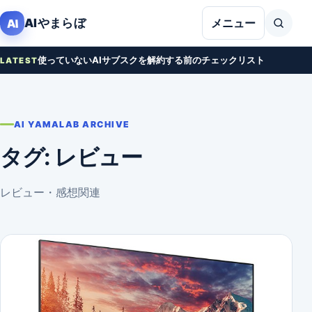
本文へ移動
AIやまらぼ
AI
メニュー
使っていないAIサブスクを解約する前のチェックリスト
LATEST
AI YAMALAB ARCHIVE
タグ:
レビュー
レビュー・感想関連