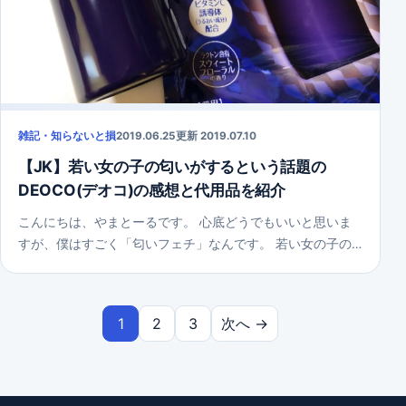
雑記・知らないと損
2019.06.25
更新 2019.07.10
【JK】若い女の子の匂いがするという話題の
DEOCO(デオコ)の感想と代用品を紹介
こんにちは、やまとーるです。 心底どうでもいいと思いま
すが、僕はすごく「匂いフェチ」なんです。 若い女の子の…
投稿のページ送り
1
2
3
次へ →