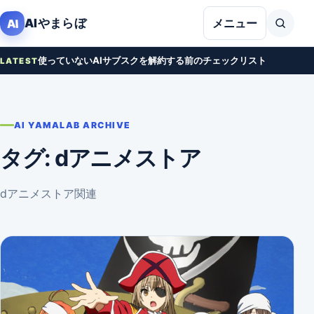
本文へ移動
AIやまらぼ
AI
メニュー
使っていないAIサブスクを解約する前のチェックリスト
LATEST
AI YAMALAB ARCHIVE
タグ:
dアニメストア
dアニメストア関連