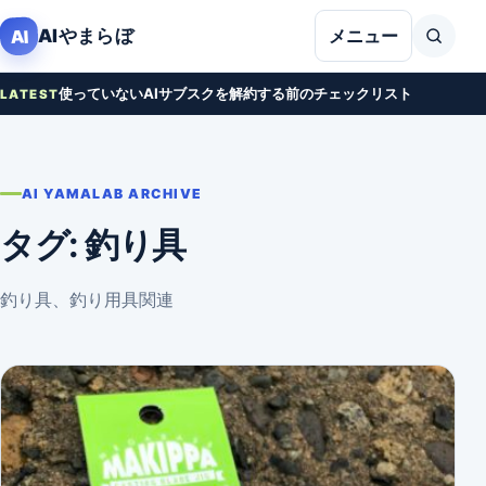
本文へ移動
AIやまらぼ
AI
メニュー
使っていないAIサブスクを解約する前のチェックリスト
LATEST
AI YAMALAB ARCHIVE
タグ:
釣り具
釣り具、釣り用具関連