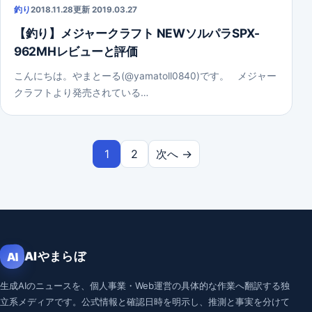
釣り
2018.11.28
更新 2019.03.27
【釣り】メジャークラフト NEWソルパラSPX-
962MHレビューと評価
こんにちは。やまとーる(@yamatoll0840)です。 メジャー
クラフトより発売されている…
投稿のページ送り
1
2
次へ →
AIやまらぼ
AI
生成AIのニュースを、個人事業・Web運営の具体的な作業へ翻訳する独
立系メディアです。公式情報と確認日時を明示し、推測と事実を分けて