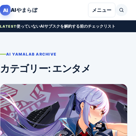
本文へ移動
AIやまらぼ
AI
メニュー
使っていないAIサブスクを解約する前のチェックリスト
LATEST
AI YAMALAB ARCHIVE
カテゴリー:
エンタメ