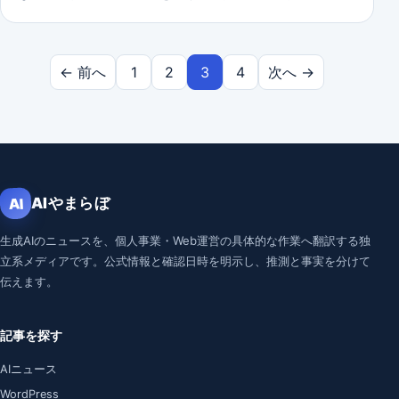
投稿のページ送り
← 前へ
1
2
3
4
次へ →
AIやまらぼ
AI
生成AIのニュースを、個人事業・Web運営の具体的な作業へ翻訳する独
立系メディアです。公式情報と確認日時を明示し、推測と事実を分けて
伝えます。
記事を探す
AIニュース
WordPress