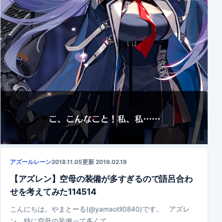
アズールレーン
2018.11.05
更新 2019.02.19
【アズレン】空母の装備が多すぎるので語呂合わ
せを考えてみた114514
こんにちは。やまとーる(@yamaotll0840)です。 アズレ
ン、特に空母の装備って多くて…